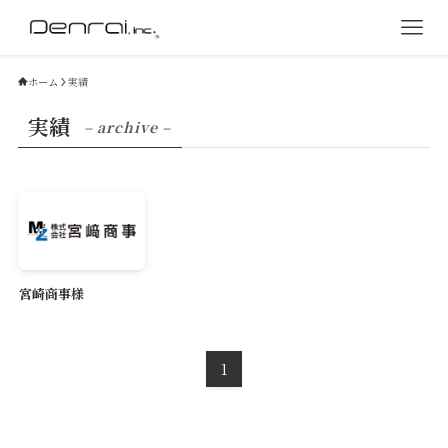
ホーム
実績
実績
– archive –
宮崎商事様
1