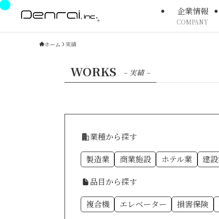
企業情報
COMPANY
ホーム
実績
WORKS
– 実績 –
業種から探す
製造業
商業施設
ホテル業
建設
品目から探す
複合機
エレベーター
損害保険